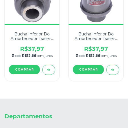
Bucha Inferior Do
Bucha Inferior Do
Amortecedor Traseiro
Amortecedor Traseiro
Peugeot 207
Peugeot 206
2008/2014
2001/2009
R$37,97
R$37,97
3
x de
R$12,66
sem juros
3
x de
R$12,66
sem juros
Departamentos