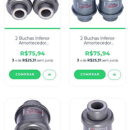
2 Buchas Inferior
2 Buchas Inferior
Amortecedor
Amortecedor
Suspensão Traseira
Suspensão Traseira
207 2008/14
206 2001/09
R$75,94
R$75,94
3
x de
R$25,31
sem juros
3
x de
R$25,31
sem juros